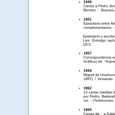
1949
Cartas a Pedro Jim
Benítez. - Buenos 
1951
Epistolario entre 
complementarios. -
Epistolario y escr
Laín Entralgo; epíl
1971
1957
Correspondencia en
Gráficos de “Impr
1959
Miguel de Unamuno 
1897) / Armando Zu
1962
13 cartas inéditas 
por Pedro Badanell
cm. - (Testimonios 
1965
Cartas de... a Gal