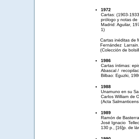
1972
Cartas: (1903-1933
prólogo y notas de
Madrid: Aguilar, 197
1)
Cartas inéditas de 
Fernández Larrain. 
(Colección de bolsi
1986
Cartas íntimas: ep
Abascal / recopilac
Bilbao: Eguzki, 1986
1988
Unamuno en su Sala
Carlos William de O
(Acta Salmanticens
1989
Ramón de Basterra:
José Ignacio Tellec
130 p., [16]p. de l
1990