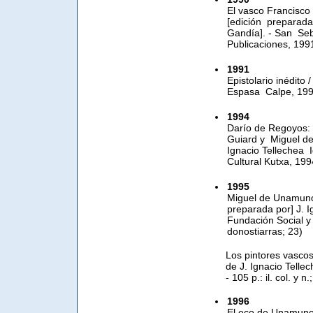
El vasco Francisc
[edición preparada 
Gandía]. - San Se
Publicaciones, 1991.
1991
Epistolario inédit
Espasa Calpe, 1991.
1994
Darío de Regoyos: 
Guiard y Miguel de 
Ignacio Tellechea 
Cultural Kutxa, 199
1995
Miguel de Unamuno 
preparada por] J. I
Fundación Social y 
donostiarras; 23)
Los pintores vascos
de J. Ignacio Telle
- 105 p.: il. col. y n
1996
El eco de Unamuno / 