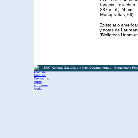
Ignacio Tellechea I
387 p.: il.; 24 cm.
Monografías; 66)
Epistolario america
y notas de Laureano
(Biblioteca Unamun
2007 Kultura, Gazteria eta Kirol Departamentua - Gipuzkoako For