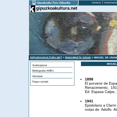
hasiera
harremane
gipuzkoakultura.net
GIPUZKOAKULTURA.NET
>
IRAKURKETA GIDAK
> MIGUEL DE UNA
MIGUEL
Aurkezpena
Bibliografia KMKn
Hendaia
1898
Paper txoriak
El porvenir de Esp
Renacimiento, 1912
Ed. Espasa Calpe,
1941
Epistolario a Clar
notas de Adolfo Ala