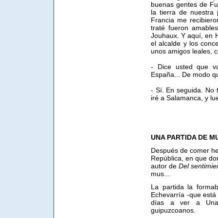
buenas gentes de Fue
la tierra de nuestra
Francia me recibiero
traté fueron amables
Jouhaux. Y aquí, en 
el alcalde y los conc
unos amigos leales, c
- Dice usted que va
España... De modo qu
- Sí. En seguida. No 
iré a Salamanca, y lu
UNA PARTIDA DE M
Después de comer hem
República, en que don 
autor de
Del sentimie
mus...
La partida la forma
Echevarría -que está
días a ver a Unam
guipuzcoanos.