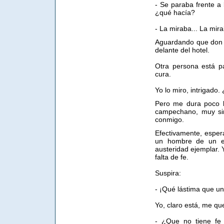
- Se paraba frente a 
¿qué hacía?
- La miraba... La mira
Aguardando que don M
delante del hotel.
Otra persona está p
cura.
Yo lo miro, intrigado
Pero me dura poco l
campechano, muy sim
conmigo.
Efectivamente, espe
un hombre de un en
austeridad ejemplar. Y
falta de fe.
Suspira:
- ¡Qué lástima que u
Yo, claro está, me q
- ¿Que no tiene fe 