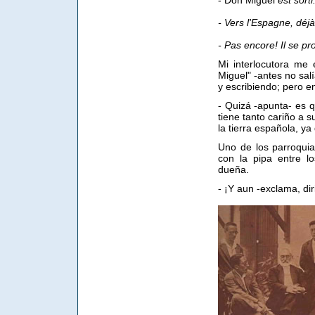
- Don Miguel
est sorti
- Vers l'Espagne, déj
- Pas encore! Il se p
Mi interlocutora me 
Miguel" -antes no sal
y escribiendo; pero e
- Quizá -apunta- es q
tiene tanto cariño a s
la tierra española, ya
Uno de los parroquia
con la pipa entre l
dueña.
- ¡Y aun -exclama, di