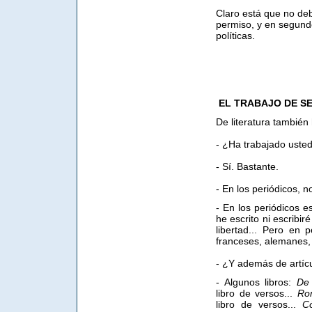
Claro está que no deb
permiso, y en segund
políticas.
EL TRABAJO DE SE
De literatura tambi
- ¿Ha trabajado uste
- Sí. Bastante.
- En los periódicos, n
- En los periódicos 
he escrito ni escribi
libertad... Pero en 
franceses, alemanes,
- ¿Y además de artícu
- Algunos libros:
De 
libro de versos...
Ro
libro de versos...
Có