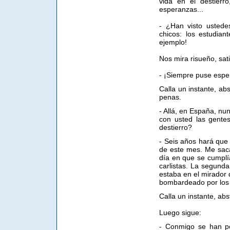
vida en el destierr
esperanzas...
- ¿Han visto usted
chicos: los estudiant
ejemplo!
Nos mira risueño, sat
- ¡Siempre puse esper
Calla un instante, a
penas.
- Allá, en España, nu
con usted las gente
destierro?
- Seis años hará que
de este mes. Me sac
día en que se cumplí
carlistas. La segunda
estaba en el mirador d
bombardeado por los c
Calla un instante, abs
Luego sigue:
- Conmigo se han po