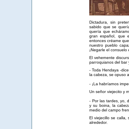
Dictadura, sin pret
sabido que se querí
quería que echáramo
gran español, que 
entonces créame que 
nuestro pueblo cap
¡Negarle el consuelo d
El vehemente discur
parroquianos del bar 
- Toda Hendaya -dice
la cabeza, se opuso a
- ¡La habríamos imped
Un señor viejecito y
- Por las tardes, yo,
y su boina, la cabe
medio del campo frent
El viejecillo se call
alrededor.