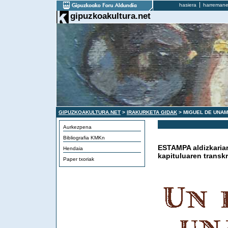
hasiera
harremane
gipuzkoakultura.net
GIPUZKOAKULTURA.NET
>
IRAKURKETA GIDAK
> MIGUEL DE UNA
Aurkezpena
Bibliografia KMKn
ESTAMPA aldizkariar
Hendaia
kapituluaren transkr
Paper txoriak