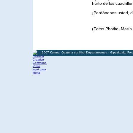
hurto de los cuadrill
¡Perdónenos usted, do
(Fotos Photito, Marín
2007 Kultura, Gazteria eta Kirol Departamentua - Gipuzkoako For