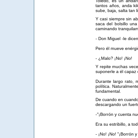
Toledo, es un andar
tantos años, anda ki
sube, baja, salta tan
Y casi siempre sin a
saca del bolsillo una
caminando tranquilam
- Don Miguel -le dice
Pero él mueve enérg
- ¿Malo? ¡No! ¡No!
Y repite muchas veces
suponerle a él capaz
Durante largo rato,
política. Naturalment
fundamental.
De cuando en cuando 
descargando un fuert
-"¡Borrón y cuenta nu
Era su estribillo, a to
- ¡No! ¡No! "¡Borrón 