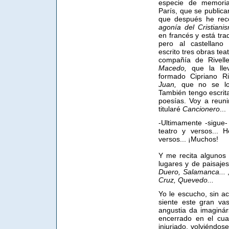
especie de memori
París, que se public
que después he rec
agonía del Cristiani
en francés y está tra
pero al castellano
escrito tres obras tea
compañía de Rivell
Macedo,
que la ll
formado Cipriano R
Juan,
que no se lo
También tengo escrita
poesías. Voy a reun
titularé
Cancionero
...
-Ultimamente -sigue
teatro y versos...
versos... ¡Muchos!
Y me recita algunos :
lugares y de paisaj
Duero, Salamanca...
Cruz, Quevedo...
Yo le escucho, sin 
siente este gran vas
angustia da imaginá
encerrado en el cua
injuriado, volviéndos