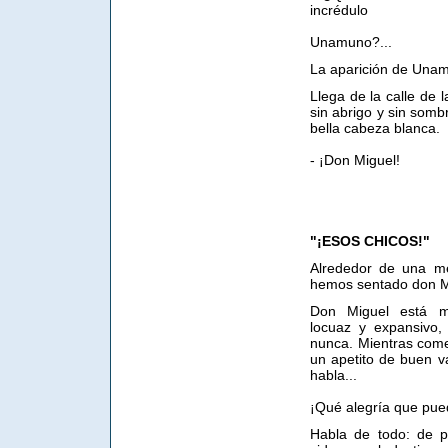
incrédulo
Unamuno?...
La aparición de Unam
Llega de la calle de l
sin abrigo y sin somb
bella cabeza blanca.
- ¡Don Miguel!
"¡ESOS CHICOS!"
Alrededor de una m
hemos sentado don Mi
Don Miguel está m
locuaz y expansivo
nunca. Mientras come
un apetito de buen va
habla...
¡Qué alegría que pue
Habla de todo: de pol